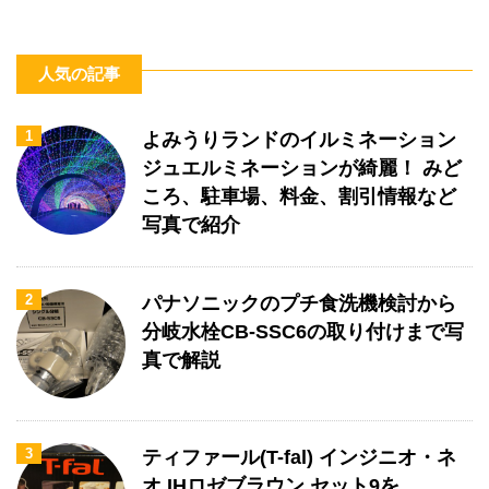
人気の記事
1
よみうりランドのイルミネーション
ジュエルミネーションが綺麗！ みど
ころ、駐車場、料金、割引情報など
写真で紹介
2
パナソニックのプチ食洗機検討から
分岐水栓CB-SSC6の取り付けまで写
真で解説
3
ティファール(T-fal) インジニオ・ネ
オ IHロゼブラウン セット9を