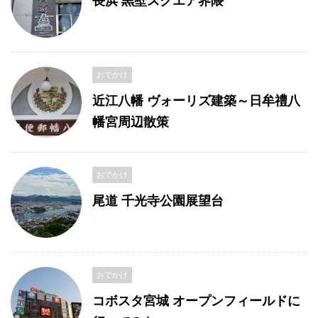
長浜 黒壁スクエア界隈
おでかけ
近江八幡 ヴォーリズ建築～日牟禮八
幡宮周辺散策
おでかけ
尾道 千光寺公園展望台
おでかけ
コボスタ宮城 オープンフィールドに