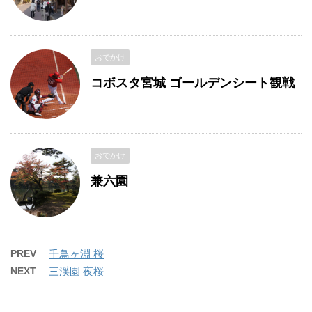
おでかけ
コボスタ宮城 ゴールデンシート観戦
おでかけ
兼六園
PREV
千鳥ヶ淵 桜
NEXT
三渓園 夜桜