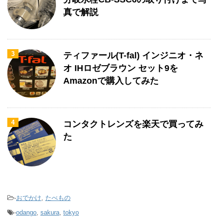
真で解説
3
ティファール(T-fal) インジニオ・ネ
オ IHロゼブラウン セット9を
Amazonで購入してみた
4
コンタクトレンズを楽天で買ってみ
た
-
おでかけ
,
たべもの
-
odango
,
sakura
,
tokyo