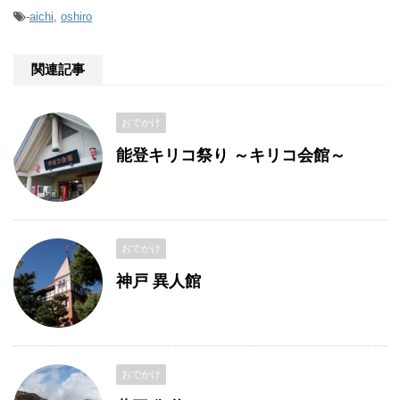
-
aichi
,
oshiro
関連記事
おでかけ
能登キリコ祭り ～キリコ会館～
おでかけ
神戸 異人館
おでかけ