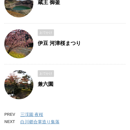
蔵王 御釜
おでかけ
伊豆 河津桜まつり
おでかけ
兼六園
PREV
三渓園 夜桜
NEXT
白川郷合掌造り集落