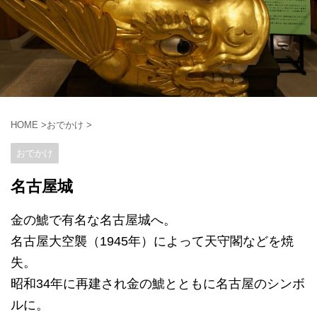
HOME
>
おでかけ
>
おでかけ
名古屋城
金の鯱で有名な名古屋城へ。
名古屋大空襲（1945年）によって天守閣などを焼
失。
昭和34年に再建され金の鯱とともに名古屋のシンボ
ルに。