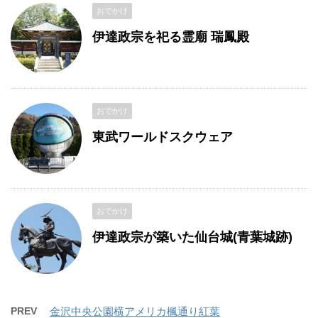
おでかけ
伊達政宗を祀る霊廟 瑞鳳殿
おでかけ
東武ワールドスクウェア
おでかけ
伊達政宗が築いた仙台城(青葉城跡)
PREV
金沢中央公園横アメリカ楓通り紅葉