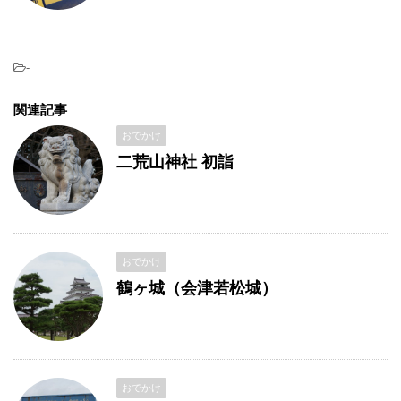
-
関連記事
おでかけ
二荒山神社 初詣
おでかけ
鶴ヶ城（会津若松城）
おでかけ