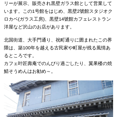
リーが展示、販売され黒壁ガラス館として営業して
います。この1号館をはじめ、黒壁2號館スタジオク
ロカベ(ガラス工房)、黒壁14號館カフェレストラン
洋屋など沢山のお店があります。
北国街道、大手門通り、祝町通りに囲まれたこの界
隈は、築100年を越える古民家や町屋が残る風情あ
るところです。
カフェ叶匠壽庵でのんびり過ごしたり、翼果楼の焼
鯖そうめんはお勧め～。