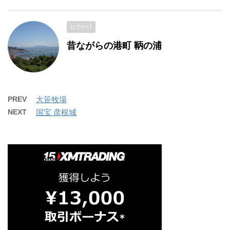
おでかけ
昔ながらの港町 鞆の浦
PREV
大笹牧場
NEXT
国宝 彦根城