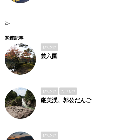
-
関連記事
おでかけ
兼六園
おでかけ
たべもの
厳美渓、郭公だんご
おでかけ