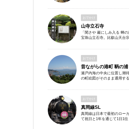
おでかけ
山寺立石寺
「閑さや 巖にしみ入る 蝉
宝珠山立石寺。比叡山天台宗の 
おでかけ
昔ながらの港町 鞆の浦
瀬戸内海の中央に位置し潮
の町絵図がそのまま通用する港
おでかけ
真岡線SL
真岡線は日本で最初のローカ
て祝日と1年を通じて1日1往 .