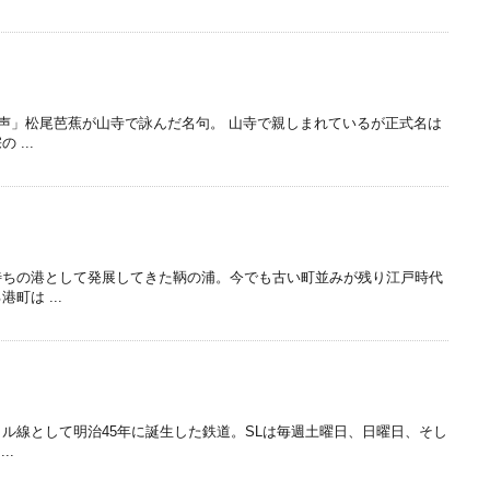
の声」松尾芭蕉が山寺で詠んだ名句。 山寺で親しまれているが正式名は
...
待ちの港として発展してきた鞆の浦。今でも古い町並みが残り江戸時代
町は ...
ル線として明治45年に誕生した鉄道。SLは毎週土曜日、日曜日、そし
..