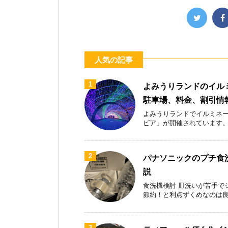
人気の記事
1
よみうりランドのイル
駐車場、料金、割引情
よみうりランドでイルミネー
ピア」が開催されています。首都
2
パナソニックのプチ食洗
説
食洗機検討 皿洗いが苦手で
節約！と利点ずくめなのは良いが
3