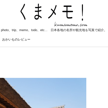
photo、trip、memo、todo、etc... 日本各地の名所や観光地を写真で紹介。
おかいものレビュー