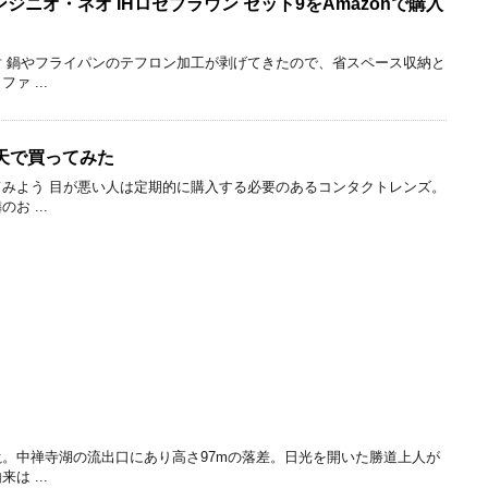
 インジニオ・ネオ IHロゼブラウン セット9をAmazonで購入
 鍋やフライパンのテフロン加工が剥げてきたので、省スペース収納と
 ...
天で買ってみた
みよう 目が悪い人は定期的に購入する必要のあるコンタクトレンズ。
 ...
。中禅寺湖の流出口にあり高さ97mの落差。日光を開いた勝道上人が
 ...