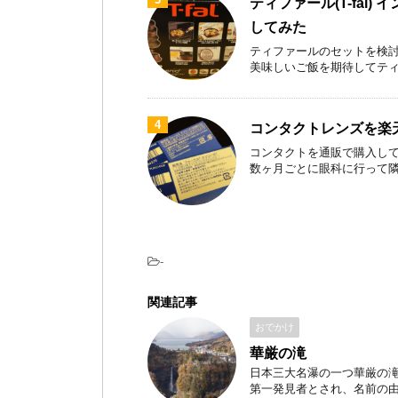
ティファール(T-fal)
してみた
ティファールのセットを検討
美味しいご飯を期待してティファ
4
コンタクトレンズを楽
コンタクトを通販で購入して
数ヶ月ごとに眼科に行って隣のお
-
関連記事
おでかけ
華厳の滝
日本三大名瀑の一つ華厳の滝
第一発見者とされ、名前の由来は