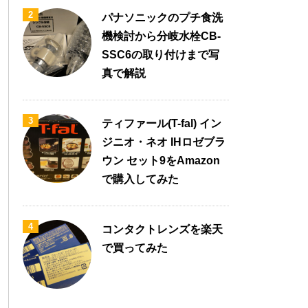
2
パナソニックのプチ食洗
機検討から分岐水栓CB-
SSC6の取り付けまで写
真で解説
3
ティファール(T-fal) イン
ジニオ・ネオ IHロゼブラ
ウン セット9をAmazon
で購入してみた
4
コンタクトレンズを楽天
で買ってみた