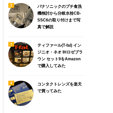
2
パナソニックのプチ食洗
機検討から分岐水栓CB-
SSC6の取り付けまで写
真で解説
3
ティファール(T-fal) イン
ジニオ・ネオ IHロゼブラ
ウン セット9をAmazon
で購入してみた
4
コンタクトレンズを楽天
で買ってみた