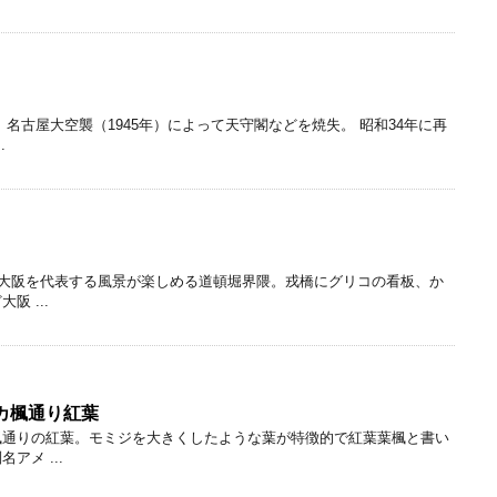
名古屋大空襲（1945年）によって天守閣などを焼失。 昭和34年に再
.
 大阪を代表する風景が楽しめる道頓堀界隈。戎橋にグリコの看板、か
 ...
カ楓通り紅葉
楓通りの紅葉。モミジを大きくしたような葉が特徴的で紅葉葉楓と書い
アメ ...