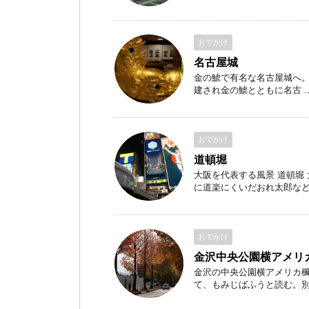
おでかけ
名古屋城
金の鯱で有名な名古屋城へ。 
建され金の鯱とともに名古 ..
おでかけ
道頓堀
大阪を代表する風景 道頓堀
に道楽にくいだおれ太郎など大阪
おでかけ
金沢中央公園横アメリ
金沢の中央公園横アメリカ
て、もみじばふうと読む。別名