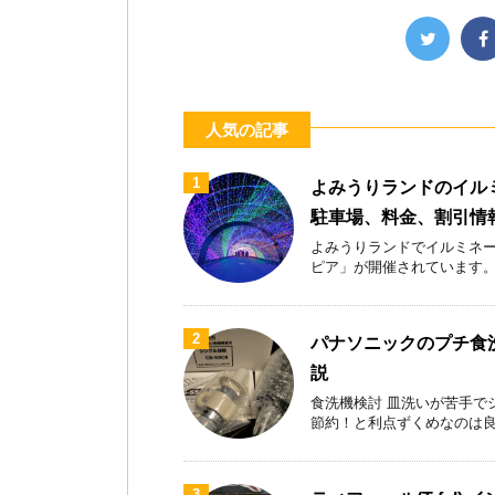
人気の記事
1
よみうりランドのイル
駐車場、料金、割引情
よみうりランドでイルミネー
ピア」が開催されています。首都
2
パナソニックのプチ食洗
説
食洗機検討 皿洗いが苦手で
節約！と利点ずくめなのは良いが
3