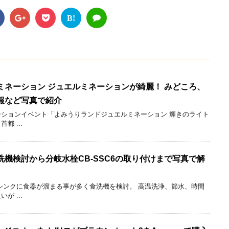
B!
ミネーション ジュエルミネーションが綺麗！ みどころ、
報など写真で紹介
ションイベント「よみうりランドジュエルミネーション 輝きのライト
 ...
機検討から分岐水栓CB-SSC6の取り付けまで写真で解
シンクに食器が溜まる事が多く食洗機を検討。 高温洗浄、節水、時間
 ...