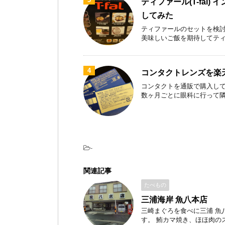
ティファール(T-fal)
してみた
ティファールのセットを検討
美味しいご飯を期待してティファ
4
コンタクトレンズを楽
コンタクトを通販で購入して
数ヶ月ごとに眼科に行って隣のお
-
関連記事
たべもの
三浦海岸 魚八本店
三崎まぐろを食べに三浦 魚
す。 鮪カマ焼き、ほほ肉のステ