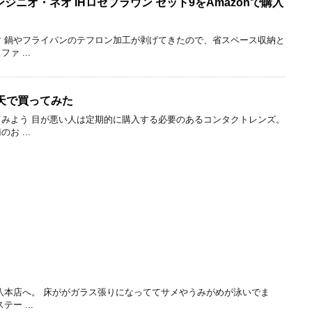
 インジニオ・ネオ IHロゼブラウン セット9をAmazonで購入
 鍋やフライパンのテフロン加工が剥げてきたので、省スペース収納と
 ...
天で買ってみた
みよう 目が悪い人は定期的に購入する必要のあるコンタクトレンズ。
 ...
八本店へ。 床ががガラス張りになっててサメやうみがめが泳いでま
ー ...