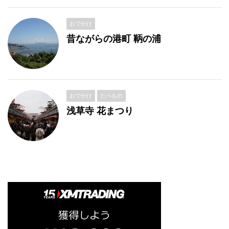
おでかけ
昔ながらの港町 鞆の浦
おでかけ
たべもの
浅草寺 花まつり