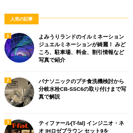
人気の記事
1
よみうりランドのイルミネーション
ジュエルミネーションが綺麗！ みど
ころ、駐車場、料金、割引情報など
写真で紹介
2
パナソニックのプチ食洗機検討から
分岐水栓CB-SSC6の取り付けまで写
真で解説
3
ティファール(T-fal) インジニオ・ネ
オ IHロゼブラウン セット9を