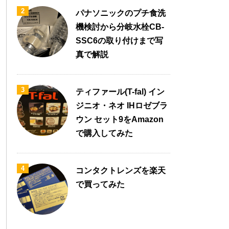
2
パナソニックのプチ食洗
機検討から分岐水栓CB-
SSC6の取り付けまで写
真で解説
3
ティファール(T-fal) イン
ジニオ・ネオ IHロゼブラ
ウン セット9をAmazon
で購入してみた
4
コンタクトレンズを楽天
で買ってみた