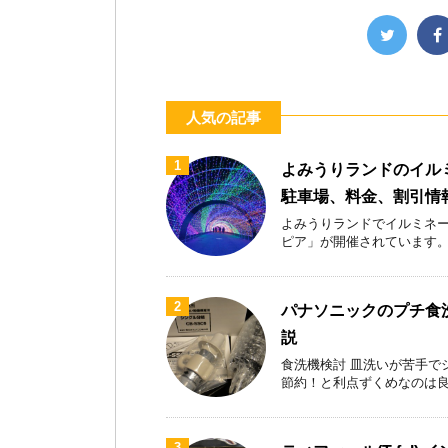
人気の記事
1
よみうりランドのイル
駐車場、料金、割引情
よみうりランドでイルミネー
ピア」が開催されています。首都
2
パナソニックのプチ食洗
説
食洗機検討 皿洗いが苦手で
節約！と利点ずくめなのは良いが
3