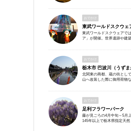
おでかけ
東武ワールドスクウェ
東武ワールドスクウェアでは
ア」が開催。世界遺跡や建築 .
おでかけ
栃木市 巴波川（うず
北関東の商都、蔵の街とし
山へ改装した際に御用荷物など
おでかけ
足利フラワーパーク
藤が見ごろの4月中旬～5月
145年以上で栃木県指定天然 .