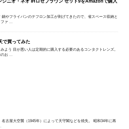
 インジニオ・ネオ IHロゼブラウン セット9をAmazonで購入
 鍋やフライパンのテフロン加工が剥げてきたので、省スペース収納と
 ...
天で買ってみた
みよう 目が悪い人は定期的に購入する必要のあるコンタクトレンズ。
 ...
名古屋大空襲（1945年）によって天守閣などを焼失。 昭和34年に再
.