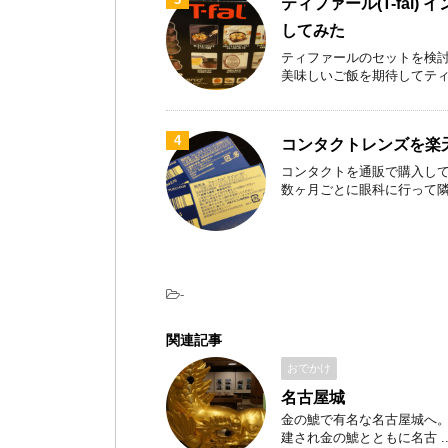
ティファール(T-fal)
してみた
ティファールのセットを検討
美味しいご飯を期待してティファ
4
コンタクトレンズを楽
コンタクトを通販で購入して
数ヶ月ごとに眼科に行って隣のお
-
関連記事
おでかけ
名古屋城
金の鯱で有名な名古屋城へ。 
建され金の鯱とともに名古 ..