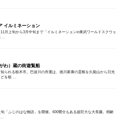
ア イルミネーション
11月上旬から3月中旬まで「イルミネーションin東武ワールドスクウェ
..
まがわ）蔵の街遊覧船
て知られる栃木市。巴波川の舟運は、徳川家康の霊柩を久能山から日光
を栃 ...
上旬「ふじのはな物語」を開催。600畳分もある超巨大な大長藤。樹齢
..