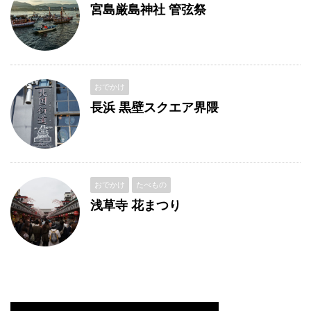
宮島厳島神社 管弦祭
おでかけ
長浜 黒壁スクエア界隈
おでかけ
たべもの
浅草寺 花まつり