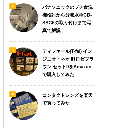
2
パナソニックのプチ食洗
機検討から分岐水栓CB-
SSC6の取り付けまで写
真で解説
3
ティファール(T-fal) イン
ジニオ・ネオ IHロゼブラ
ウン セット9をAmazon
で購入してみた
4
コンタクトレンズを楽天
で買ってみた