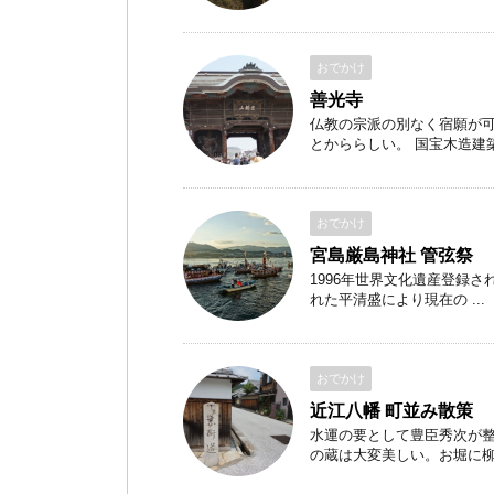
おでかけ
善光寺
仏教の宗派の別なく宿願が可
とかららしい。 国宝木造建築の
おでかけ
宮島厳島神社 管弦祭
1996年世界文化遺産登録さ
れた平清盛により現在の ...
おでかけ
近江八幡 町並み散策
水運の要として豊臣秀次が
の蔵は大変美しい。お堀に柳の