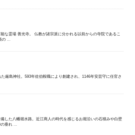
能な霊場 善光寺。 仏教が諸宗派に分かれる以前からの寺院であるこ
 ...
れた厳島神社。593年佐伯鞍職により創建され、1146年安芸守に任官さ
整備した八幡堀水路。近江商人の時代を感じるお堀沿いの石積みや白壁
垂れ ...