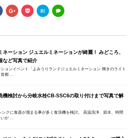
B!
ミネーション ジュエルミネーションが綺麗！ みどころ、
報など写真で紹介
ションイベント「よみうりランドジュエルミネーション 輝きのライト
 ...
機検討から分岐水栓CB-SSC6の取り付けまで写真で解
シンクに食器が溜まる事が多く食洗機を検討。 高温洗浄、節水、時間
 ...