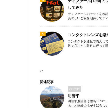
ティファール(T-fal)
してみた
ティファールのセットを検討
美味しいご飯を期待してティファ
4
コンタクトレンズを楽
コンタクトを通販で購入して
数ヶ月ごとに眼科に行って隣のお
-
関連記事
おでかけ
明智平
明智平展望台は標高1373
木々と華厳の滝がすばらしい。 