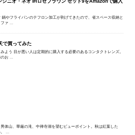
 インジニオ・ネオ IHロゼブラウン セット9をAmazonで購入
 鍋やフライパンのテフロン加工が剥げてきたので、省スペース収納と
 ...
天で買ってみた
みよう 目が悪い人は定期的に購入する必要のあるコンタクトレンズ。
 ...
m。男体山、華厳の滝、中禅寺湖を望むビューポイント。秋は紅葉した
...