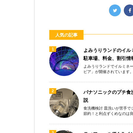
人気の記事
1
よみうりランドのイル
駐車場、料金、割引情
よみうりランドでイルミネー
ピア」が開催されています。首都
2
パナソニックのプチ食洗
説
食洗機検討 皿洗いが苦手で
節約！と利点ずくめなのは良いが
3