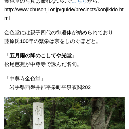
金色堂の写真は撮れないので
こちら
から。
http://www.chusonji.or.jp/guide/precincts/konjikido.ht
ml
金色堂には親子四代の御遺体が納められており
藤原氏100年の繁栄は京をしのぐほどと。
「
五月雨の降のこしてや光堂
」
松尾芭蕉が中尊寺で詠んだ名句。
「中尊寺金色堂」
岩手県西磐井郡平泉町平泉衣関202