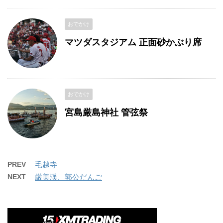
おでかけ
マツダスタジアム 正面砂かぶり席
おでかけ
宮島厳島神社 管弦祭
PREV
毛越寺
NEXT
厳美渓、郭公だんご