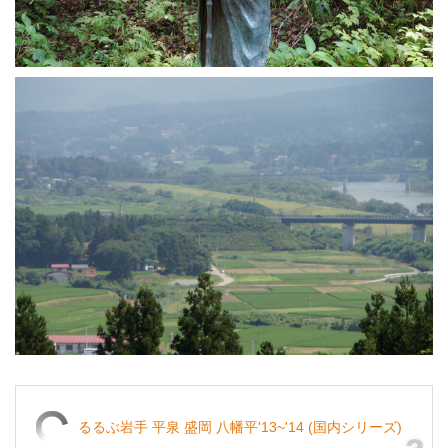
るるぶ岩手 平泉 盛岡 八幡平'13~'14 (国内シリーズ)