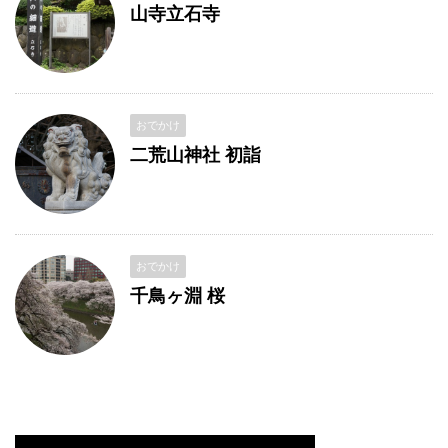
山寺立石寺
おでかけ
二荒山神社 初詣
おでかけ
千鳥ヶ淵 桜