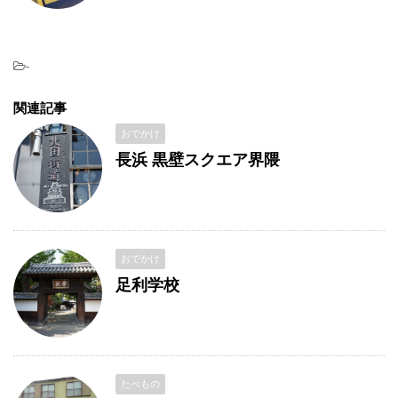
-
関連記事
おでかけ
長浜 黒壁スクエア界隈
おでかけ
足利学校
たべもの