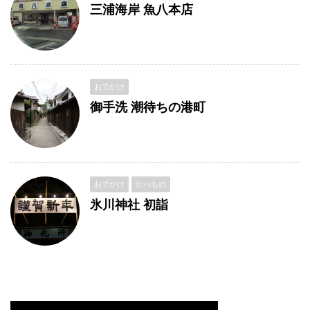
三浦海岸 魚八本店
おでかけ
御手洗 潮待ちの港町
おでかけ
たべもの
氷川神社 初詣