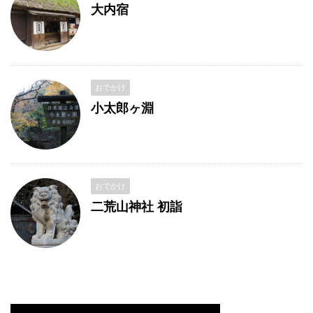
大内宿
おでかけ
小太郎ヶ淵
おでかけ
二荒山神社 初詣