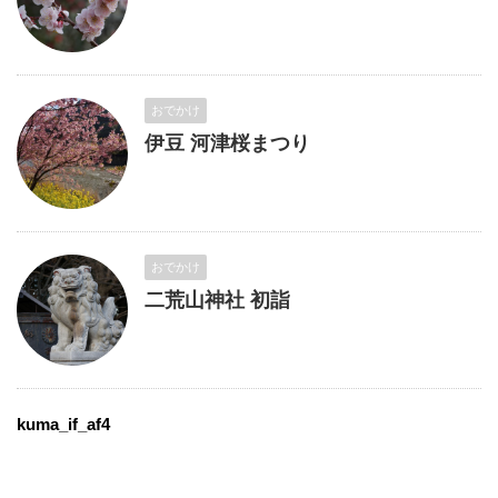
おでかけ
伊豆 河津桜まつり
おでかけ
二荒山神社 初詣
kuma_if_af4