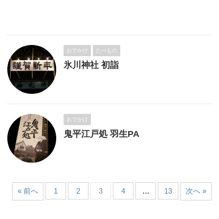
おでかけ
たべもの
氷川神社 初詣
おでかけ
鬼平江戸処 羽生PA
« 前へ
1
2
3
4
…
13
次へ »