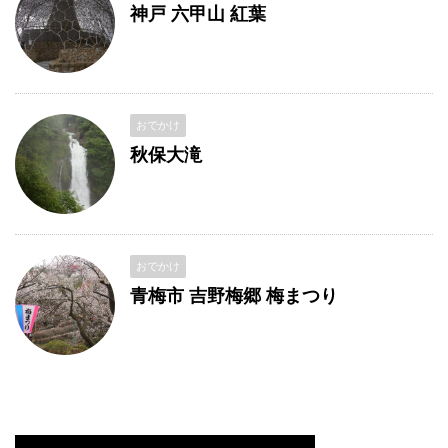
神戸 六甲山 紅葉
おでかけ
秋保大滝
おでかけ
青梅市 吉野梅郷 梅まつり