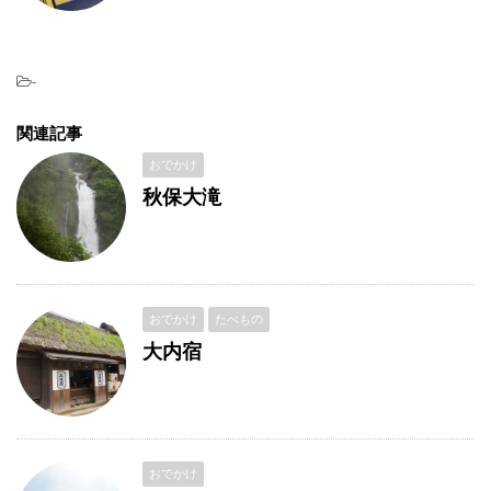
-
関連記事
おでかけ
秋保大滝
おでかけ
たべもの
大内宿
おでかけ