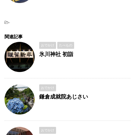
-
関連記事
おでかけ
たべもの
氷川神社 初詣
おでかけ
鎌倉成就院あじさい
おでかけ