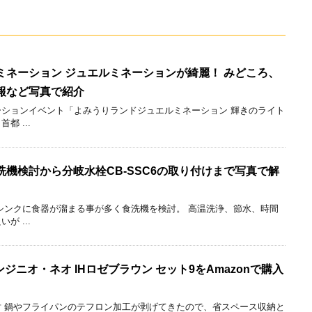
ミネーション ジュエルミネーションが綺麗！ みどころ、
報など写真で紹介
ションイベント「よみうりランドジュエルミネーション 輝きのライト
 ...
機検討から分岐水栓CB-SSC6の取り付けまで写真で解
シンクに食器が溜まる事が多く食洗機を検討。 高温洗浄、節水、時間
 ...
 インジニオ・ネオ IHロゼブラウン セット9をAmazonで購入
 鍋やフライパンのテフロン加工が剥げてきたので、省スペース収納と