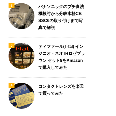
2
パナソニックのプチ食洗
機検討から分岐水栓CB-
SSC6の取り付けまで写
真で解説
3
ティファール(T-fal) イン
ジニオ・ネオ IHロゼブラ
ウン セット9をAmazon
で購入してみた
4
コンタクトレンズを楽天
で買ってみた