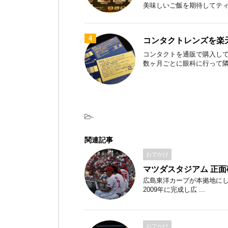
美味しいご飯を期待してティファ
4
コンタクトレンズを楽
コンタクトを通販で購入して
数ヶ月ごとに眼科に行って隣のお
-
関連記事
おでかけ
マツダスタジアム 正
広島東洋カープが本拠地にして
2009年に完成し広 ...
おでかけ