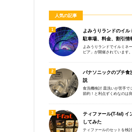
人気の記事
1
よみうりランドのイル
駐車場、料金、割引情
よみうりランドでイルミネー
ピア」が開催されています。首都
2
パナソニックのプチ食洗
説
食洗機検討 皿洗いが苦手で
節約！と利点ずくめなのは良いが
3
ティファール(T-fal)
してみた
ティファールのセットを検討