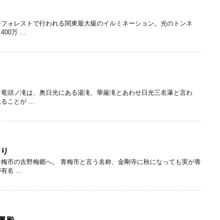
ーフォレストで行われる関東最大級のイルミネーション。光のトンネ
万 ...
。竜頭ノ滝は、奥日光にある湯滝、華厳滝とあわせ日光三名瀑と言わ
ことが ...
つり
梅市の吉野梅郷へ。 青梅市と言う名称、金剛寺に秋になっても実が青
 ...