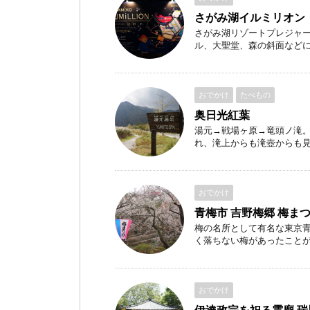
さがみ湖イルミリオン
さがみ湖リゾートプレジャ
ル、大聖堂、森の斜面などに400
おでかけ
たべもの
奥日光紅葉
湯元→戦場ヶ原→竜頭ノ滝
れ、滝上からも滝壺からも見る
おでかけ
青梅市 吉野梅郷 梅ま
梅の名所として有名な東京青
く落ちない梅があったことが有名
おでかけ