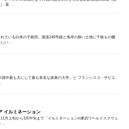
富 ...
れている白米の千枚田。国道249号線と海岸の狭い土地に千枚もの棚
 ...
本国中最も大にして最も有名な坂東の大学」と フランシスコ・ザビエ
..
ア イルミネーション
11月上旬から3月中旬まで「イルミネーションin東武ワールドスクウェ
..