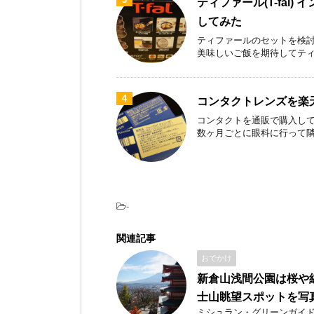
ティファール(T-fal)
してみた
ティファールのセットを検討
美味しいご飯を期待してティファ
4
コンタクトレンズを楽
コンタクトを通販で購入して
数ヶ月ごとに眼科に行って隣のお
-
関連記事
おでかけ
新倉山浅間公園は桜や
士山眺望スポットを写
ミシュラン・グリーンガイ