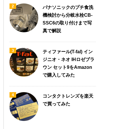
2
パナソニックのプチ食洗
機検討から分岐水栓CB-
SSC6の取り付けまで写
真で解説
3
ティファール(T-fal) イン
ジニオ・ネオ IHロゼブラ
ウン セット9をAmazon
で購入してみた
4
コンタクトレンズを楽天
で買ってみた