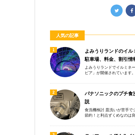
人気の記事
1
よみうりランドのイル
駐車場、料金、割引情
よみうりランドでイルミネー
ピア」が開催されています。首都
2
パナソニックのプチ食洗
説
食洗機検討 皿洗いが苦手で
節約！と利点ずくめなのは良いが
3