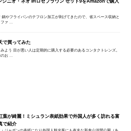
 インジニオ・ネオ IHロゼブラウン セット9をAmazonで購入
 鍋やフライパンのテフロン加工が剥げてきたので、省スペース収納と
 ...
天で買ってみた
みよう 目が悪い人は定期的に購入する必要のあるコンタクトレンズ。
 ...
紅葉が綺麗！ミシュラン表紙効果で外国人が多く訪れる富
真で紹介
ド・ジャポンの表紙になり外国人観光客にも有名な新倉山浅間公園（あ