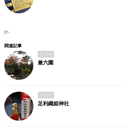
-
関連記事
おでかけ
兼六園
おでかけ
足利織姫神社