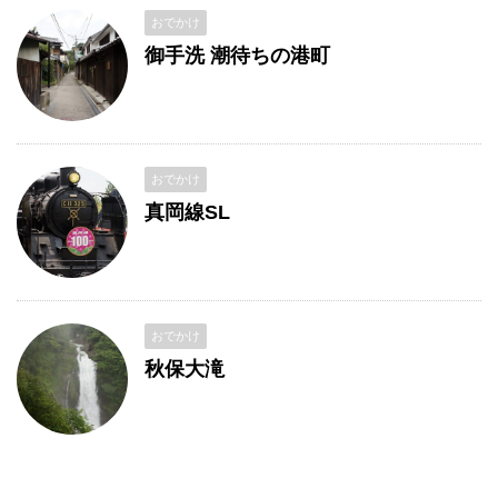
おでかけ
御手洗 潮待ちの港町
おでかけ
真岡線SL
おでかけ
秋保大滝