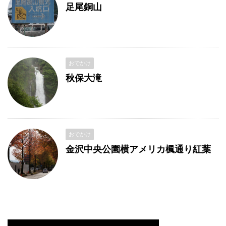
足尾銅山
おでかけ
秋保大滝
おでかけ
金沢中央公園横アメリカ楓通り紅葉