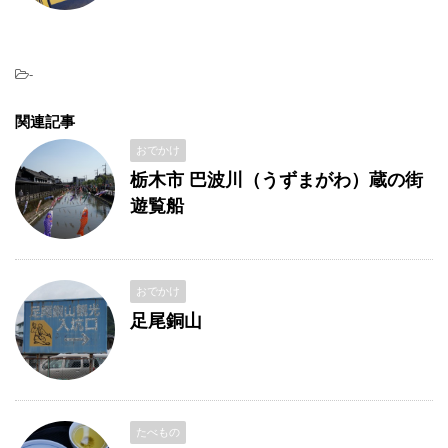
-
関連記事
おでかけ
栃木市 巴波川（うずまがわ）蔵の街
遊覧船
おでかけ
足尾銅山
たべもの