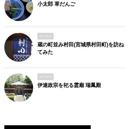
小太郎 草だんご
おでかけ
蔵の町並み村田(宮城県村田町)を訪ね
てみた
おでかけ
伊達政宗を祀る霊廟 瑞鳳殿