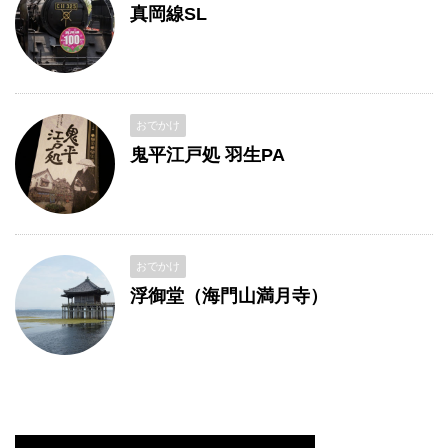
真岡線SL
おでかけ
鬼平江戸処 羽生PA
おでかけ
浮御堂（海門山満月寺）