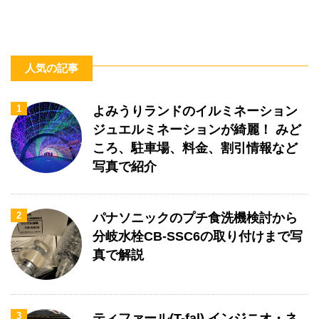
人気の記事
1
よみうりランドのイルミネーション
ジュエルミネーションが綺麗！ みど
ころ、駐車場、料金、割引情報など
写真で紹介
2
パナソニックのプチ食洗機検討から
分岐水栓CB-SSC6の取り付けまで写
真で解説
3
ティファール(T-fal) インジニオ・ネ