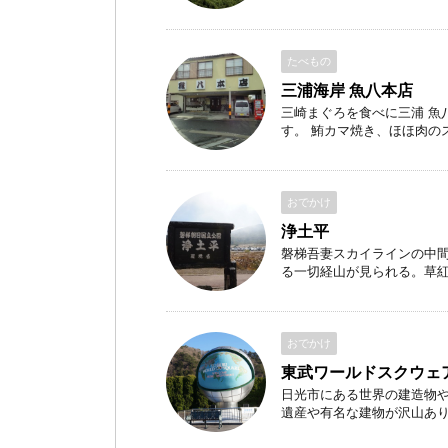
たべもの
三浦海岸 魚八本店
三崎まぐろを食べに三浦 魚
す。 鮪カマ焼き、ほほ肉のステ
おでかけ
浄土平
磐梯吾妻スカイラインの中
る一切経山が見られる。草紅葉
おでかけ
東武ワールドスクウェ
日光市にある世界の建造物や
遺産や有名な建物が沢山ありま 