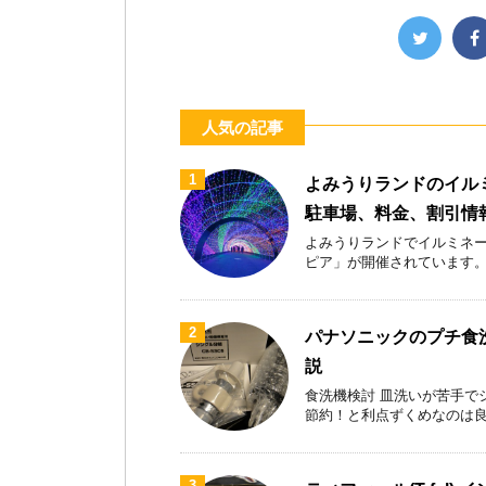
人気の記事
1
よみうりランドのイル
駐車場、料金、割引情
よみうりランドでイルミネー
ピア」が開催されています。首都
2
パナソニックのプチ食洗
説
食洗機検討 皿洗いが苦手で
節約！と利点ずくめなのは良いが
3