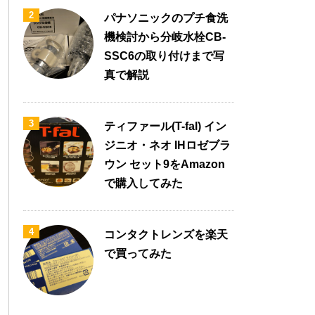
2
パナソニックのプチ食洗
機検討から分岐水栓CB-
SSC6の取り付けまで写
真で解説
3
ティファール(T-fal) イン
ジニオ・ネオ IHロゼブラ
ウン セット9をAmazon
で購入してみた
4
コンタクトレンズを楽天
で買ってみた