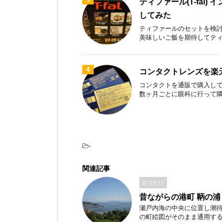
ティファール(T-fal)
してみた
ティファールのセットを検討
美味しいご飯を期待してティファ
4
コンタクトレンズを楽
コンタクトを通販で購入して
数ヶ月ごとに眼科に行って隣のお
-
関連記事
おでかけ
昔ながらの港町 鞆の浦
瀬戸内海の中央に位置し潮
の町絵図がそのまま通用する港