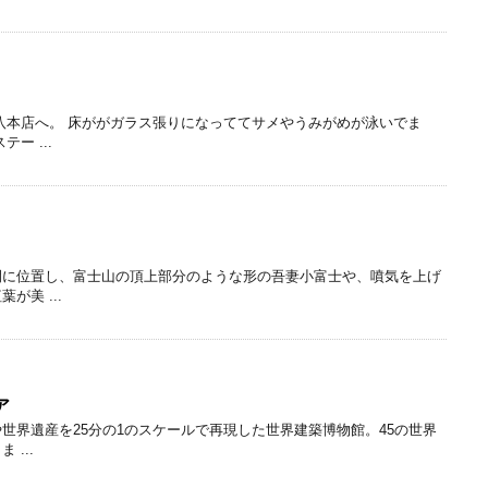
八本店へ。 床ががガラス張りになっててサメやうみがめが泳いでま
ー ...
間に位置し、富士山の頂上部分のような形の吾妻小富士や、噴気を上げ
が美 ...
ア
世界遺産を25分の1のスケールで再現した世界建築博物館。45の世界
...