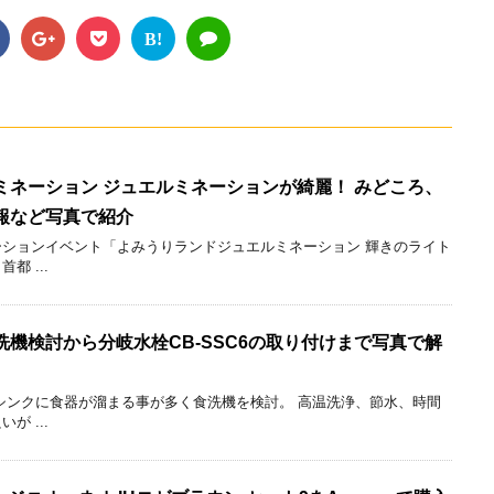
B!
ミネーション ジュエルミネーションが綺麗！ みどころ、
報など写真で紹介
ションイベント「よみうりランドジュエルミネーション 輝きのライト
 ...
機検討から分岐水栓CB-SSC6の取り付けまで写真で解
シンクに食器が溜まる事が多く食洗機を検討。 高温洗浄、節水、時間
 ...