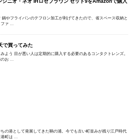
 インジニオ・ネオ IHロゼブラウン セット9をAmazonで購入
 鍋やフライパンのテフロン加工が剥げてきたので、省スペース収納と
 ...
天で買ってみた
みよう 目が悪い人は定期的に購入する必要のあるコンタクトレンズ。
 ...
待ちの港として発展してきた鞆の浦。今でも古い町並みが残り江戸時代
町は ...