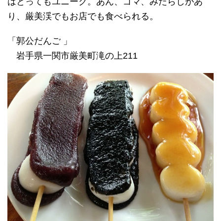
はとってもユニーク。あん、ゴマ、みたらしがあ
り、厳美渓でもお店でも食べられる。
「郭公だんご 」
岩手県一関市厳美町滝の上211