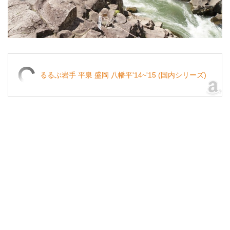
るるぶ岩手 平泉 盛岡 八幡平'14~'15 (国内シリーズ)