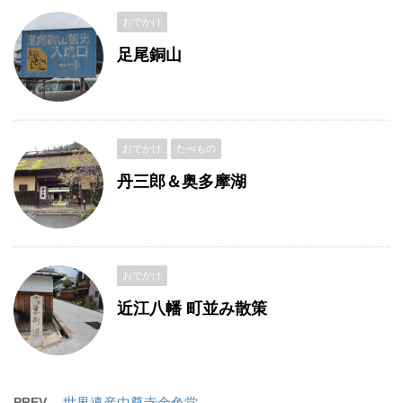
おでかけ
足尾銅山
おでかけ
たべもの
丹三郎＆奥多摩湖
おでかけ
近江八幡 町並み散策
PREV
世界遺産中尊寺金色堂