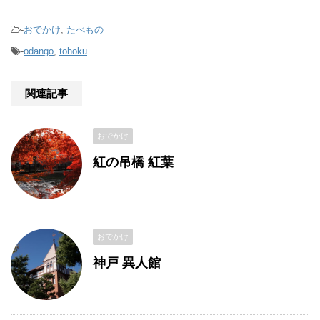
-
おでかけ
,
たべもの
-
odango
,
tohoku
関連記事
おでかけ
紅の吊橋 紅葉
おでかけ
神戸 異人館