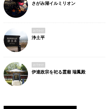
さがみ湖イルミリオン
おでかけ
浄土平
おでかけ
伊達政宗を祀る霊廟 瑞鳳殿