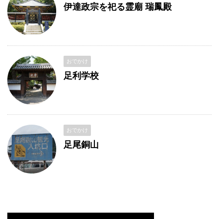
伊達政宗を祀る霊廟 瑞鳳殿
おでかけ
足利学校
おでかけ
足尾銅山