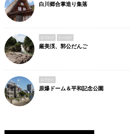
白川郷合掌造り集落
おでかけ
たべもの
厳美渓、郭公だんご
おでかけ
原爆ドーム＆平和記念公園