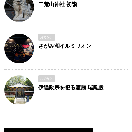
二荒山神社 初詣
おでかけ
さがみ湖イルミリオン
おでかけ
伊達政宗を祀る霊廟 瑞鳳殿