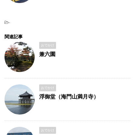
-
関連記事
おでかけ
兼六園
おでかけ
浮御堂（海門山満月寺）
おでかけ