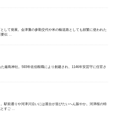
町として発展。会津藩の参勤交代や米の輸送路としても頻繁に使われた
伝 ...
れた厳島神社。593年佐伯鞍職により創建され、1146年安芸守に任官さ
～。駅前通りや河津川沿いには屋台が並びたいへん賑やか。河津桜の特
すご ...