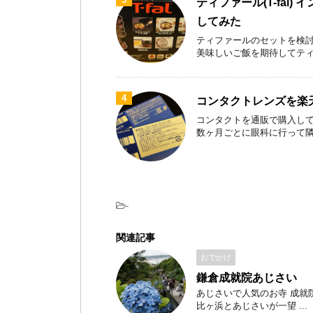
ティファール(T-fal)
してみた
ティファールのセットを検討
美味しいご飯を期待してティファ
4
コンタクトレンズを楽
コンタクトを通販で購入して
数ヶ月ごとに眼科に行って隣のお
-
関連記事
おでかけ
鎌倉成就院あじさい
あじさいで人気のお寺 成就院
比ヶ浜とあじさいが一望 ...