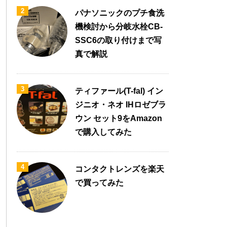
2
パナソニックのプチ食洗
機検討から分岐水栓CB-
SSC6の取り付けまで写
真で解説
3
ティファール(T-fal) イン
ジニオ・ネオ IHロゼブラ
ウン セット9をAmazon
で購入してみた
4
コンタクトレンズを楽天
で買ってみた