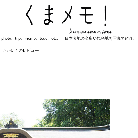
photo、trip、memo、todo、etc... 日本各地の名所や観光地を写真で紹介。
おかいものレビュー