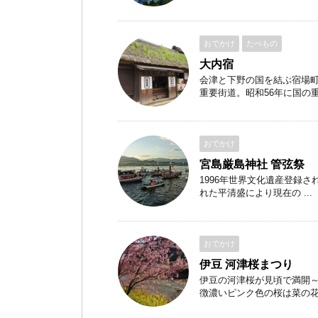
おでかけ
たべもの
大内宿
会津と下野の国を結ぶ宿場
重要街道。昭和56年に国の重要
おでかけ
宮島厳島神社 管弦祭
1996年世界文化遺産登録さ
れた平清盛により現在の ...
おでかけ
伊豆 河津桜まつり
伊豆の河津桜が見頃で満開
徴濃いピンク色の桜は菜の花と