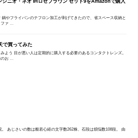
 インジニオ・ネオ IHロゼブラウン セット9をAmazonで購入
 鍋やフライパンのテフロン加工が剥げてきたので、省スペース収納と
 ...
天で買ってみた
みよう 目が悪い人は定期的に購入する必要のあるコンタクトレンズ。
 ...
。 あじさいの数は般若心経の文字数262株、石段は煩悩数108段。 由