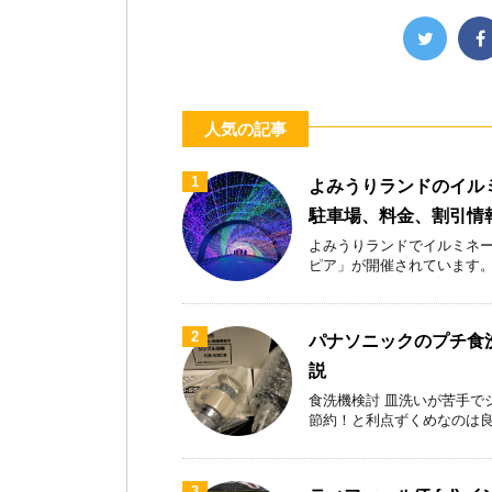
人気の記事
1
よみうりランドのイル
駐車場、料金、割引情
よみうりランドでイルミネー
ピア」が開催されています。首都
2
パナソニックのプチ食洗
説
食洗機検討 皿洗いが苦手で
節約！と利点ずくめなのは良いが
3