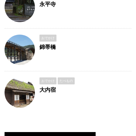
永平寺
おでかけ
錦帯橋
おでかけ
たべもの
大内宿