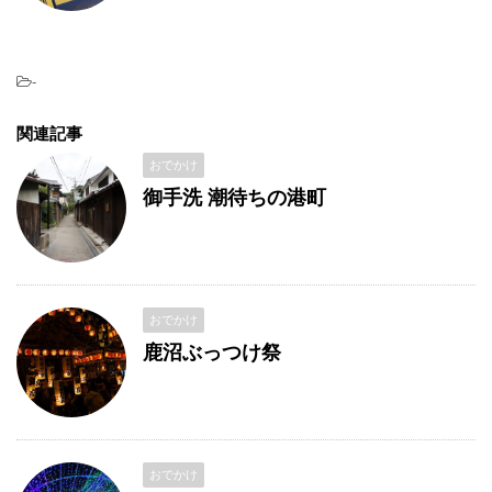
-
関連記事
おでかけ
御手洗 潮待ちの港町
おでかけ
鹿沼ぶっつけ祭
おでかけ