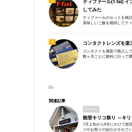
3
ティファール(T-fal)
してみた
ティファールのセットを検討
美味しいご飯を期待してティファ
4
コンタクトレンズを楽
コンタクトを通販で購入して
数ヶ月ごとに眼科に行って隣のお
-
関連記事
おでかけ
能登キリコ祭り ～キ
7月上旬から9月にかけて能
コやお祭りの紹介がされている。