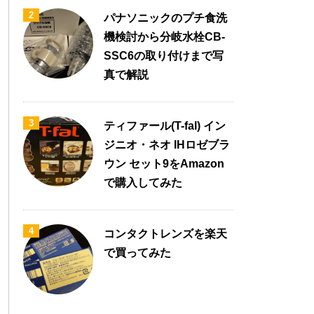
2
パナソニックのプチ食洗
機検討から分岐水栓CB-
SSC6の取り付けまで写
真で解説
3
ティファール(T-fal) イン
ジニオ・ネオ IHロゼブラ
ウン セット9をAmazon
で購入してみた
4
コンタクトレンズを楽天
で買ってみた