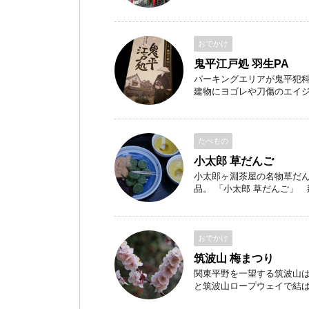
おでかけ
鬼平江戸処 羽生PA
パーキングエリアが鬼平犯
建物にヨゴレや刀傷のエイジン
たべもの
小太郎 草だんご
小太郎ヶ淵茶屋の名物草だん
品。 「小太郎 草だんご」 那須
おでかけ
筑波山 梅まつり
関東平野を一望する筑波山は
と筑波山ロープウェイで結ばれて