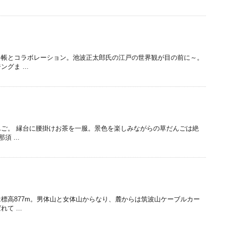
科帳とコラボレーション。池波正太郎氏の江戸の世界観が目の前に～。
グま ...
ご。 縁台に腰掛けお茶を一服。景色を楽しみながらの草だんごは絶
 ...
標高877m。男体山と女体山からなり、麓からは筑波山ケーブルカー
 ...