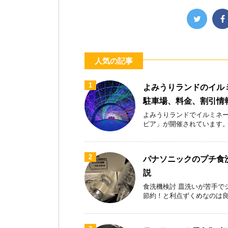
人気の記事
1
よみうりランドのイル
駐車場、料金、割引情
よみうりランドでイルミネー
ピア」が開催されています。首都
2
パナソニックのプチ食洗
説
食洗機検討 皿洗いが苦手で
節約！と利点ずくめなのは良いが