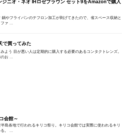
 インジニオ・ネオ IHロゼブラウン セット9をAmazonで購入
 鍋やフライパンのテフロン加工が剥げてきたので、省スペース収納と
 ...
天で買ってみた
みよう 目が悪い人は定期的に購入する必要のあるコンタクトレンズ。
 ...
リコ会館～
登半島各地で行われるキリコ祭り。キリコ会館では実際に使われるキリ
 ...