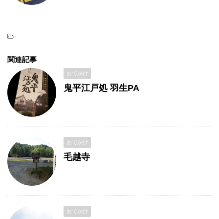
-
関連記事
おでかけ
鬼平江戸処 羽生PA
おでかけ
毛越寺
おでかけ