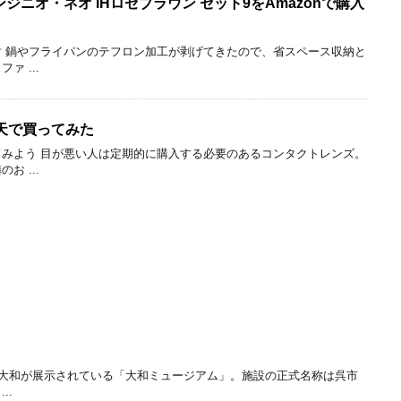
 インジニオ・ネオ IHロゼブラウン セット9をAmazonで購入
 鍋やフライパンのテフロン加工が剥げてきたので、省スペース収納と
 ...
天で買ってみた
みよう 目が悪い人は定期的に購入する必要のあるコンタクトレンズ。
 ...
艦大和が展示されている「大和ミュージアム」。施設の正式名称は呉市
..