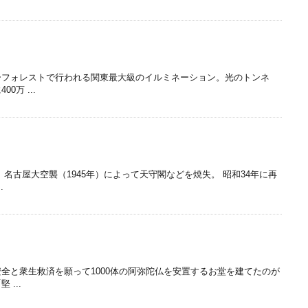
ーフォレストで行われる関東最大級のイルミネーション。光のトンネ
万 ...
名古屋大空襲（1945年）によって天守閣などを焼失。 昭和34年に再
.
）
全と衆生救済を願って1000体の阿弥陀仏を安置するお堂を建てたのが
...