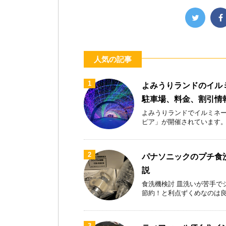
人気の記事
1
よみうりランドのイル
駐車場、料金、割引情
よみうりランドでイルミネー
ピア」が開催されています。首都
2
パナソニックのプチ食洗
説
食洗機検討 皿洗いが苦手で
節約！と利点ずくめなのは良いが
3