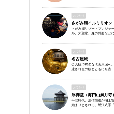
おでかけ
さがみ湖イルミリオン
さがみ湖リゾートプレジャ
ル、大聖堂、森の斜面などに400
おでかけ
名古屋城
金の鯱で有名な名古屋城へ。 
建され金の鯱とともに名古 ..
おでかけ
浮御堂（海門山満月寺
平安時代、源信僧都が湖上安
始まりとされる。近江八景「堅 