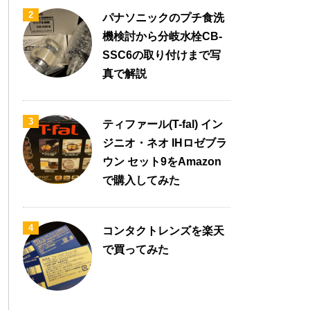
2
パナソニックのプチ食洗
機検討から分岐水栓CB-
SSC6の取り付けまで写
真で解説
3
ティファール(T-fal) イン
ジニオ・ネオ IHロゼブラ
ウン セット9をAmazon
で購入してみた
4
コンタクトレンズを楽天
で買ってみた