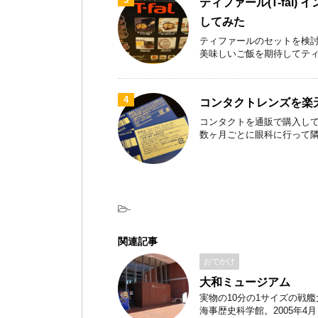
ティファール(T-fal)
してみた
ティファールのセットを検討
美味しいご飯を期待してティファ
4
コンタクトレンズを楽
コンタクトを通販で購入して
数ヶ月ごとに眼科に行って隣のお
-
関連記事
おでかけ
大和ミュージアム
実物の10分の1サイズの戦
海事歴史科学館。2005年4月 .