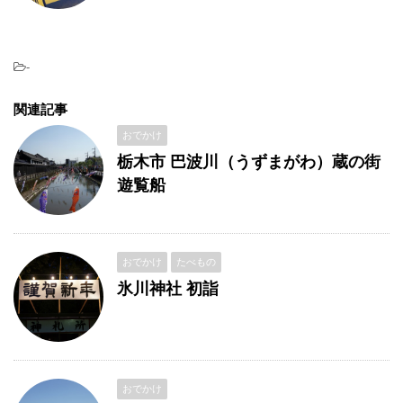
-
関連記事
おでかけ
栃木市 巴波川（うずまがわ）蔵の街
遊覧船
おでかけ
たべもの
氷川神社 初詣
おでかけ