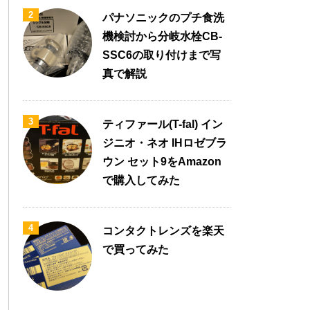
2
パナソニックのプチ食洗
機検討から分岐水栓CB-
SSC6の取り付けまで写
真で解説
3
ティファール(T-fal) イン
ジニオ・ネオ IHロゼブラ
ウン セット9をAmazon
で購入してみた
4
コンタクトレンズを楽天
で買ってみた