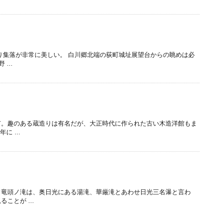
り集落が非常に美しい。 白川郷北端の荻町城址展望台からの眺めは必
...
市。趣のある蔵造りは有名だが、大正時代に作られた古い木造洋館もま
に ...
。竜頭ノ滝は、奥日光にある湯滝、華厳滝とあわせ日光三名瀑と言わ
ことが ...