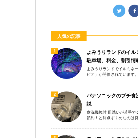
人気の記事
1
よみうりランドのイル
駐車場、料金、割引情
よみうりランドでイルミネー
ピア」が開催されています。首都
2
パナソニックのプチ食洗
説
食洗機検討 皿洗いが苦手で
節約！と利点ずくめなのは良いが
3