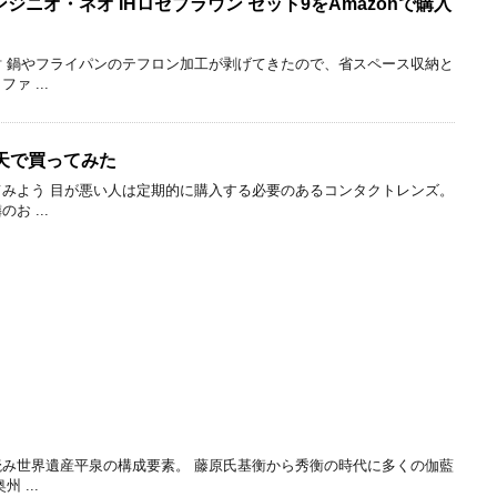
 インジニオ・ネオ IHロゼブラウン セット9をAmazonで購入
 鍋やフライパンのテフロン加工が剥げてきたので、省スペース収納と
 ...
天で買ってみた
みよう 目が悪い人は定期的に購入する必要のあるコンタクトレンズ。
 ...
み世界遺産平泉の構成要素。 藤原氏基衡から秀衡の時代に多くの伽藍
 ...