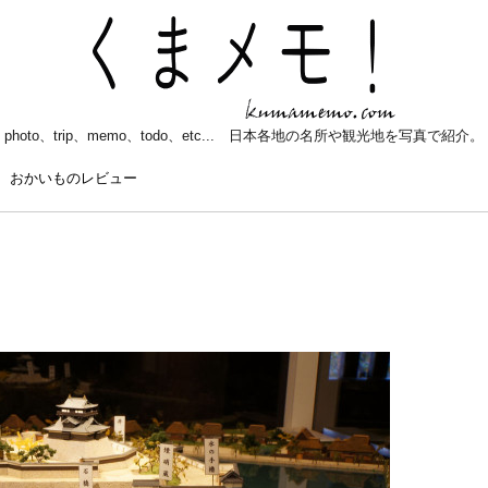
photo、trip、memo、todo、etc... 日本各地の名所や観光地を写真で紹介。
おかいものレビュー