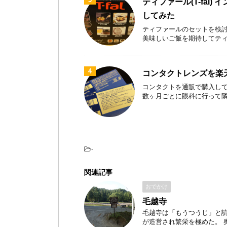
ティファール(T-fal)
してみた
ティファールのセットを検討
美味しいご飯を期待してティファ
4
コンタクトレンズを楽
コンタクトを通販で購入して
数ヶ月ごとに眼科に行って隣のお
-
関連記事
おでかけ
毛越寺
毛越寺は「もうつうじ」と読
が造営され繁栄を極めた。 奥州