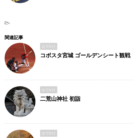
-
関連記事
おでかけ
コボスタ宮城 ゴールデンシート観戦
おでかけ
二荒山神社 初詣
おでかけ