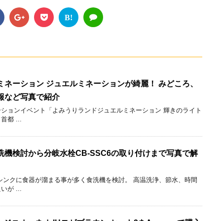
B!
ミネーション ジュエルミネーションが綺麗！ みどころ、
報など写真で紹介
ションイベント「よみうりランドジュエルミネーション 輝きのライト
 ...
機検討から分岐水栓CB-SSC6の取り付けまで写真で解
シンクに食器が溜まる事が多く食洗機を検討。 高温洗浄、節水、時間
 ...