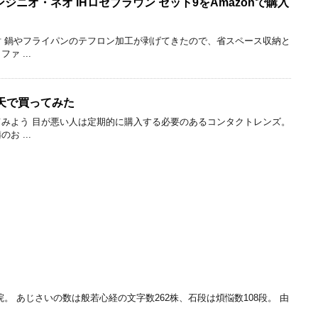
 インジニオ・ネオ IHロゼブラウン セット9をAmazonで購入
 鍋やフライパンのテフロン加工が剥げてきたので、省スペース収納と
 ...
天で買ってみた
みよう 目が悪い人は定期的に購入する必要のあるコンタクトレンズ。
 ...
。 あじさいの数は般若心経の文字数262株、石段は煩悩数108段。 由