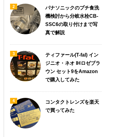
2
パナソニックのプチ食洗
機検討から分岐水栓CB-
SSC6の取り付けまで写
真で解説
3
ティファール(T-fal) イン
ジニオ・ネオ IHロゼブラ
ウン セット9をAmazon
で購入してみた
4
コンタクトレンズを楽天
で買ってみた