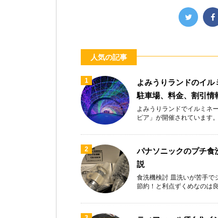
人気の記事
1
よみうりランドのイル
駐車場、料金、割引情
よみうりランドでイルミネー
ピア」が開催されています。首都
2
パナソニックのプチ食洗
説
食洗機検討 皿洗いが苦手で
節約！と利点ずくめなのは良いが
3