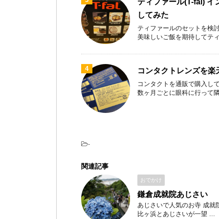
ティファール(T-fal)
してみた
ティファールのセットを検討
美味しいご飯を期待してティファ
4
コンタクトレンズを楽
コンタクトを通販で購入して
数ヶ月ごとに眼科に行って隣のお
-
関連記事
おでかけ
鎌倉成就院あじさい
あじさいで人気のお寺 成就院
比ヶ浜とあじさいが一望 ...