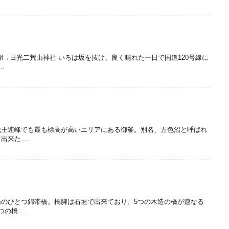
湖→日光二荒山神社 いろは坂を抜け、良く晴れた一日で国道120号線に
.
蔵王連峰でも最も標高が高いエリアにある御釜。別名、五色沼と呼ばれ
来た ...
橋のひとつ錦帯橋。橋脚は石垣で出来ており、5つの木造の橋が連なる
橋 ...