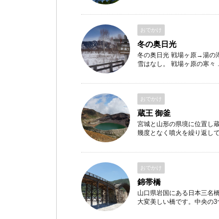
おでかけ
冬の奥日光
冬の奥日光 戦場ヶ原→湯の
雪はなし。 戦場ヶ原の寒々 ..
おでかけ
蔵王 御釜
宮城と山形の県境に位置し
幾度となく噴火を繰り返して出
おでかけ
錦帯橋
山口県岩国にある日本三名
大変美しい橋です。中央の3つの