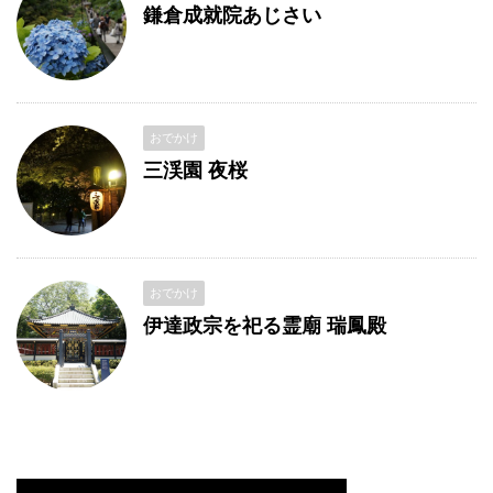
鎌倉成就院あじさい
おでかけ
三渓園 夜桜
おでかけ
伊達政宗を祀る霊廟 瑞鳳殿