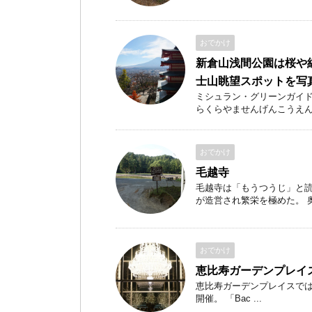
おでかけ
新倉山浅間公園は桜や
士山眺望スポットを写
ミシュラン・グリーンガイ
らくらやませんげんこうえん） 
おでかけ
毛越寺
毛越寺は「もうつうじ」と読
が造営され繁栄を極めた。 奥州
おでかけ
恵比寿ガーデンプレイ
恵比寿ガーデンプレイスでは20
開催。 「Bac ...