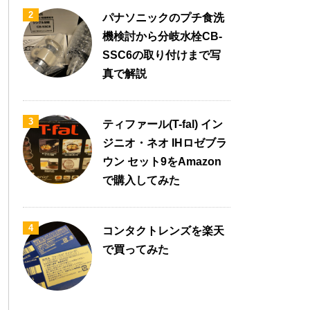
2
パナソニックのプチ食洗
機検討から分岐水栓CB-
SSC6の取り付けまで写
真で解説
3
ティファール(T-fal) イン
ジニオ・ネオ IHロゼブラ
ウン セット9をAmazon
で購入してみた
4
コンタクトレンズを楽天
で買ってみた