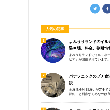
人気の記事
1
よみうりランドのイル
駐車場、料金、割引情
よみうりランドでイルミネー
ピア」が開催されています。首都
2
パナソニックのプチ食洗
説
食洗機検討 皿洗いが苦手で
節約！と利点ずくめなのは良いが
3