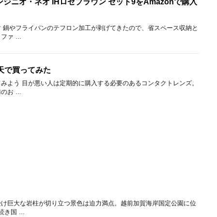
 インジニオ・ネオ IHロゼブラウン セット9をAmazonで購入
 鍋やフライパンのテフロン加工が剥げてきたので、省スペース収納と
 ...
天で買ってみた
みよう 目が悪い人は定期的に購入する必要のあるコンタクトレンズ。
 ...
受け巨大な岩柱が切り立つ景色は迫力満点。越前加賀海岸国定公園に位
国 ...