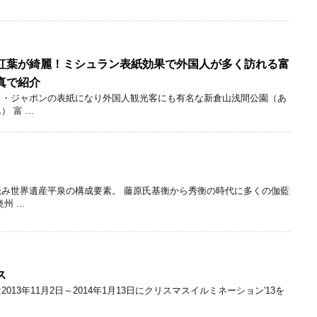
紅葉が綺麗！ミシュラン表紙効果で外国人が多く訪れる富
真で紹介
ド・ジャポンの表紙になり外国人観光客にも有名な新倉山浅間公園（あ
富 ...
み世界遺産平泉の構成要素。 藤原氏基衡から秀衡の時代に多くの伽藍
 ...
ス
13年11月2日～2014年1月13日にクリスマスイルミネーション'13を