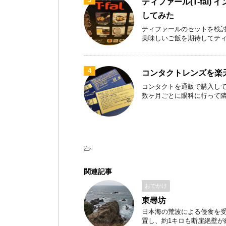
ティファール(T-fal)
してみた
ティファールのセットを検討
美味しいご飯を期待してティファ
4
コンタクトレンズを楽
コンタクトを通販で購入して
数ヶ月ごとに眼科に行って隣のお
-
関連記事
おでかけ
東尋坊
日本海の荒波による侵食を
置し、約1キロも断崖絶壁が続き