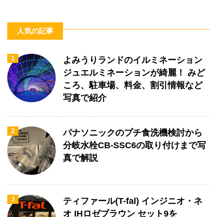
人気の記事
1
よみうりランドのイルミネーション
ジュエルミネーションが綺麗！ みど
ころ、駐車場、料金、割引情報など
写真で紹介
2
パナソニックのプチ食洗機検討から
分岐水栓CB-SSC6の取り付けまで写
真で解説
3
ティファール(T-fal) インジニオ・ネ
オ IHロゼブラウン セット9を