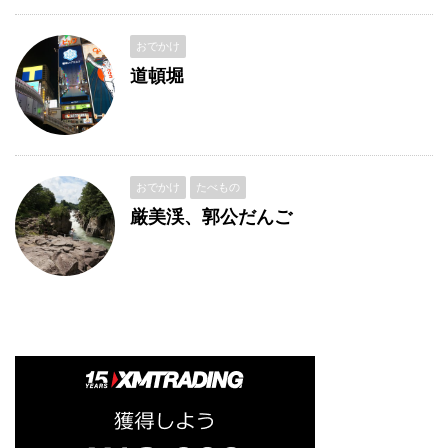
おでかけ
道頓堀
おでかけ
たべもの
厳美渓、郭公だんご