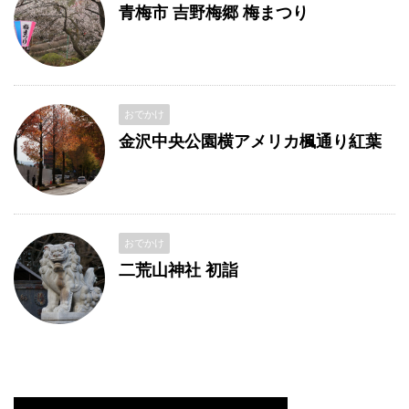
青梅市 吉野梅郷 梅まつり
おでかけ
金沢中央公園横アメリカ楓通り紅葉
おでかけ
二荒山神社 初詣