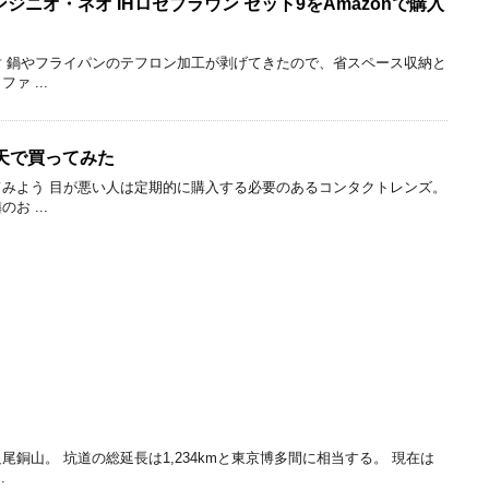
 インジニオ・ネオ IHロゼブラウン セット9をAmazonで購入
 鍋やフライパンのテフロン加工が剥げてきたので、省スペース収納と
 ...
天で買ってみた
みよう 目が悪い人は定期的に購入する必要のあるコンタクトレンズ。
 ...
銅山。 坑道の総延長は1,234kmと東京博多間に相当する。 現在は
.