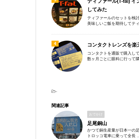
ティファール(T-fal)
してみた
ティファールのセットを検討
美味しいご飯を期待してティファ
4
コンタクトレンズを楽
コンタクトを通販で購入して
数ヶ月ごとに眼科に行って隣のお
-
関連記事
おでかけ
足尾銅山
かつて銅生産量が日本一の足尾
トロッコ電車に乗って全長 ..