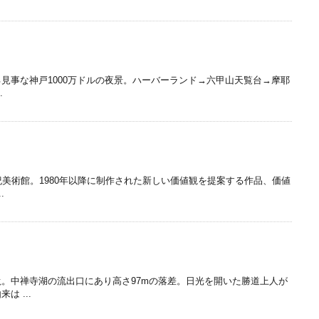
見事な神戸1000万ドルの夜景。ハーバーランド→六甲山天覧台→摩耶
.
紀美術館。1980年以降に制作された新しい価値観を提案する作品、価値
.
。中禅寺湖の流出口にあり高さ97mの落差。日光を開いた勝道上人が
 ...