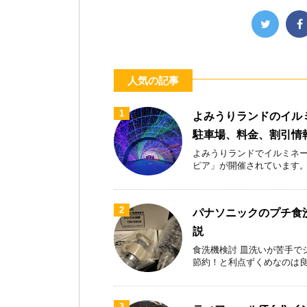
人気の記事
1
よみうりランドのイル
駐車場、料金、割引情
よみうりランドでイルミネー
ピア」が開催されています。首都
2
パナソニックのプチ食洗
説
食洗機検討 皿洗いが苦手で
節約！と利点ずくめなのは良いが
3