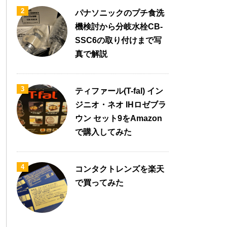
2
パナソニックのプチ食洗
機検討から分岐水栓CB-
SSC6の取り付けまで写
真で解説
3
ティファール(T-fal) イン
ジニオ・ネオ IHロゼブラ
ウン セット9をAmazon
で購入してみた
4
コンタクトレンズを楽天
で買ってみた