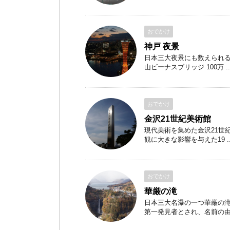
おでかけ
神戸 夜景
日本三大夜景にも数えられる
山ビーナスブリッジ 100万 ..
おでかけ
金沢21世紀美術館
現代美術を集めた金沢21世
観に大きな影響を与えた19 ..
おでかけ
華厳の滝
日本三大名瀑の一つ華厳の滝
第一発見者とされ、名前の由来は